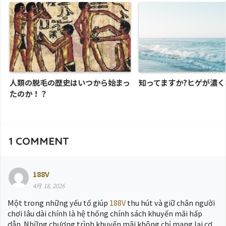
人類の脱毛の歴史はいつから始まっ
知ってますか?ヒゲが濃
たのか！？
1
COMMENT
188V
4月 18, 2026
Một trong những yếu tố giúp
188V
thu hút và giữ chân người
chơi lâu dài chính là hệ thống chính sách khuyến mãi hấp
dẫn. Những chương trình khuyến mãi không chỉ mang lại cơ